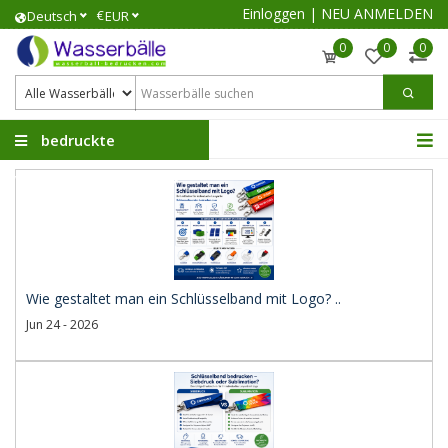
Einloggen
|
NEU ANMELDEN
€
Deutsch
EUR
0
0
0
bedruckte
Wasserbälle
Wie gestaltet man ein Schlüsselband mit Logo? ..
Jun 24 - 2026