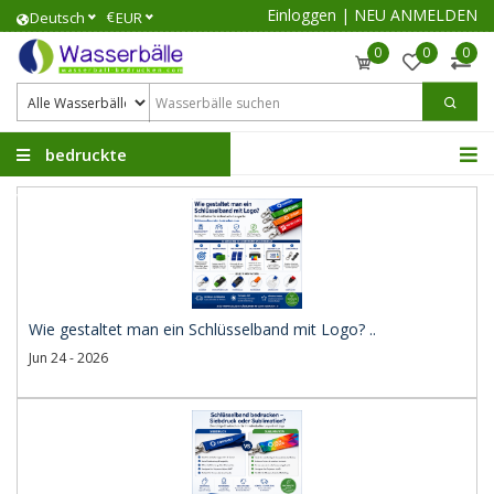
Einloggen
|
NEU ANMELDEN
€
Deutsch
EUR
0
0
0
bedruckte
Wasserbälle
Wie gestaltet man ein Schlüsselband mit Logo? ..
Jun 24 - 2026