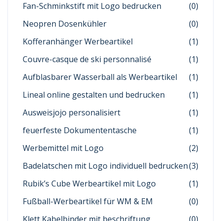
Fan-Schminkstift mit Logo bedrucken
(0)
Neopren Dosenkühler
(0)
Kofferanhänger Werbeartikel
(1)
Couvre-casque de ski personnalisé
(1)
Aufblasbarer Wasserball als Werbeartikel
(1)
Lineal online gestalten und bedrucken
(1)
Ausweisjojo personalisiert
(1)
feuerfeste Dokumententasche
(1)
Werbemittel mit Logo
(2)
Badelatschen mit Logo individuell bedrucken
(3)
Rubik’s Cube Werbeartikel mit Logo
(1)
Fußball-Werbeartikel für WM & EM
(0)
Klett Kabelbinder mit beschriftung
(0)