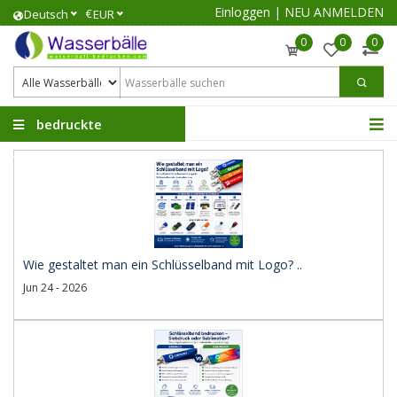
Einloggen
|
NEU ANMELDEN
€
Deutsch
EUR
0
0
0
bedruckte
Wasserbälle
Wie gestaltet man ein Schlüsselband mit Logo? ..
Jun 24 - 2026