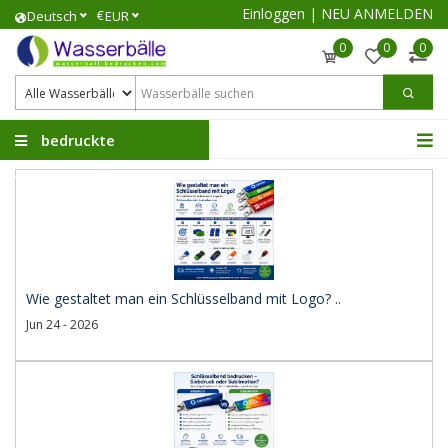
Einloggen
|
NEU ANMELDEN
€
Deutsch
EUR
0
0
0
bedruckte
Wasserbälle
Wie gestaltet man ein Schlüsselband mit Logo? ..
Jun 24 - 2026