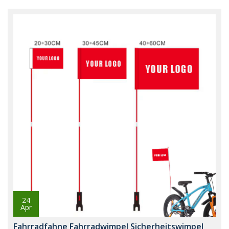
24
Apr
Fahrradfahne Fahrradwimpel Sicherheitswimpel