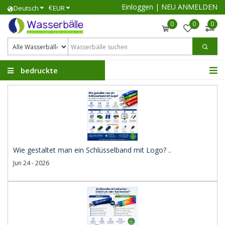
Einloggen
|
NEU ANMELDEN
€
Deutsch
EUR
0
0
0
bedruckte
Wasserbälle
Wie gestaltet man ein Schlüsselband mit Logo? ..
Jun 24 - 2026