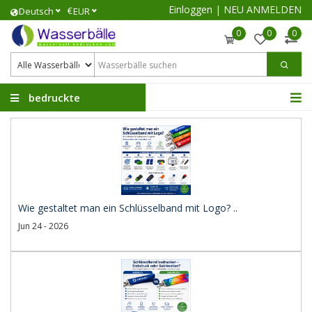
Einloggen
|
NEU ANMELDEN
€
Deutsch
EUR
0
0
0
bedruckte
Wasserbälle
Wie gestaltet man ein Schlüsselband mit Logo? ..
Jun 24 - 2026