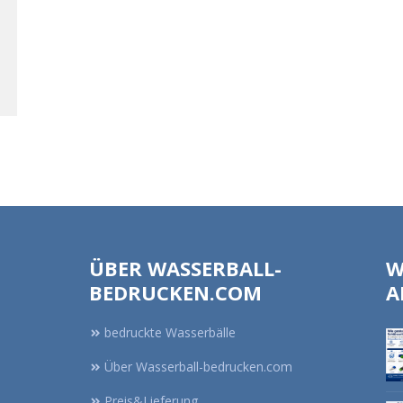
ÜBER WASSERBALL-
W
BEDRUCKEN.COM
A
bedruckte Wasserbälle
Über Wasserball-bedrucken.com
Preis&Lieferung