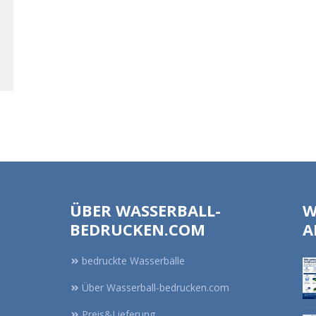
ÜBER WASSERBALL-
W
BEDRUCKEN.COM
A
bedruckte Wasserbälle
Über Wasserball-bedrucken.com
Preis&Lieferung