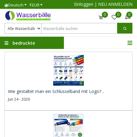
Einloggen
|
NEU ANMELDEN
€
Deutsch
EUR
0
0
0
bedruckte
Wasserbälle
Wie gestaltet man ein Schlüsselband mit Logo? ..
Jun 24 - 2026