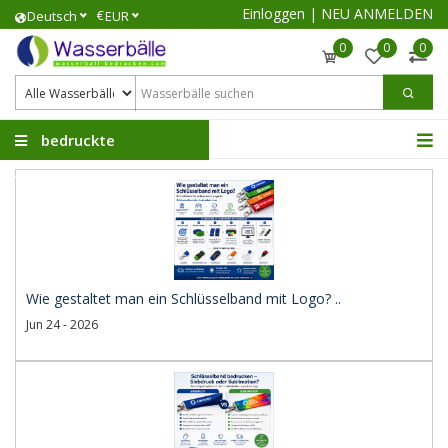
Einloggen
|
NEU ANMELDEN
€
Deutsch
EUR
0
0
0
bedruckte
Wasserbälle
Wie gestaltet man ein Schlüsselband mit Logo? ..
Jun 24 - 2026