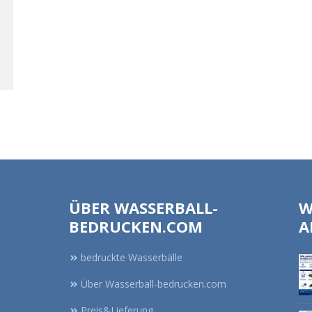
ÜBER WASSERBALL-
W
BEDRUCKEN.COM
A
bedruckte Wasserbälle
Über Wasserball-bedrucken.com
Preis&Lieferung