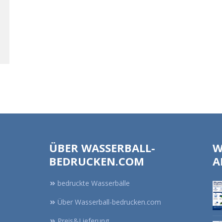
ÜBER WASSERBALL-
W
BEDRUCKEN.COM
A
bedruckte Wasserbälle
Über Wasserball-bedrucken.com
Preis&Lieferung