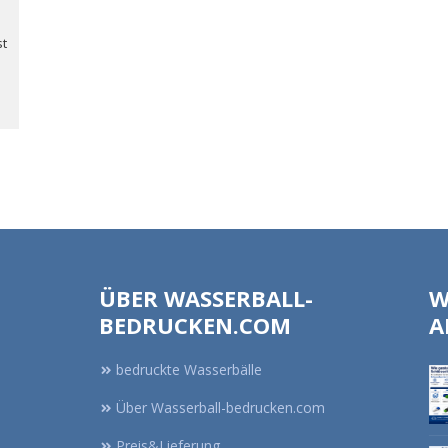
st
ÜBER WASSERBALL-
W
BEDRUCKEN.COM
A
bedruckte Wasserbälle
Über Wasserball-bedrucken.com
Preis&Lieferung