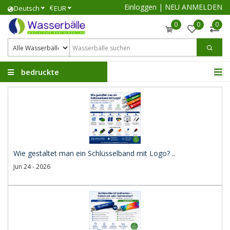
Einloggen
|
NEU ANMELDEN
€
Deutsch
EUR
0
0
0
bedruckte
Wasserbälle
Wie gestaltet man ein Schlüsselband mit Logo? ..
Jun 24 - 2026