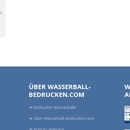
n
ÜBER WASSERBALL-
W
BEDRUCKEN.COM
A
bedruckte Wasserbälle
Über Wasserball-bedrucken.com
Preis&Lieferung