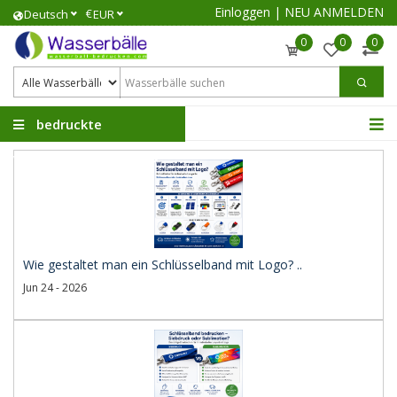
Einloggen
|
NEU ANMELDEN
€
Deutsch
EUR
0
0
0
bedruckte
Wasserbälle
Wie gestaltet man ein Schlüsselband mit Logo? ..
Jun 24 - 2026