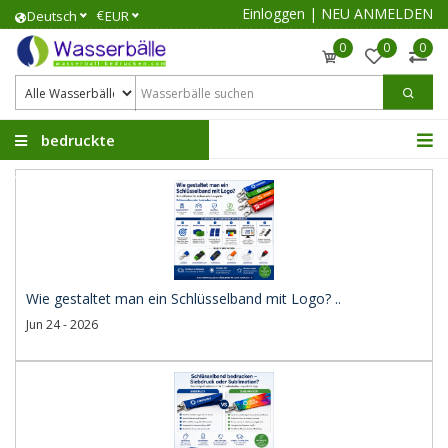
Einloggen
|
NEU ANMELDEN
€
Deutsch
EUR
0
0
0
bedruckte
Wasserbälle
Wie gestaltet man ein Schlüsselband mit Logo? ..
Jun 24 - 2026