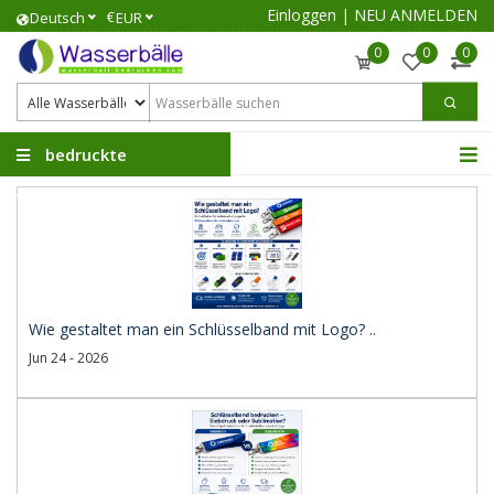
Einloggen
|
NEU ANMELDEN
€
Deutsch
EUR
0
0
0
bedruckte
Wasserbälle
Wie gestaltet man ein Schlüsselband mit Logo? ..
Jun 24 - 2026