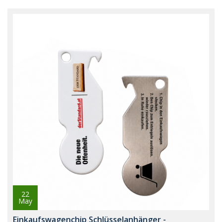
22
May
Einkaufswagenchip Schlüsselanhänger -