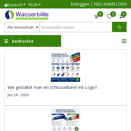
Einloggen
|
NEU ANMELDEN
€
Deutsch
EUR
0
0
0
bedruckte
Wasserbälle
Wie gestaltet man ein Schlüsselband mit Logo? ..
Jun 24 - 2026