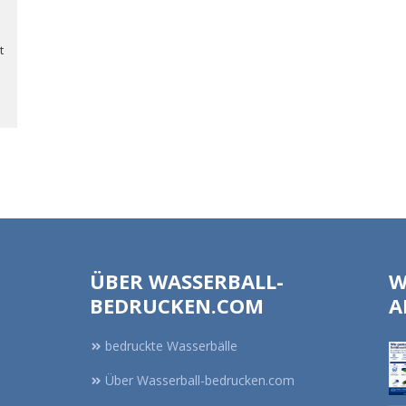
t
ÜBER WASSERBALL-
W
BEDRUCKEN.COM
A
bedruckte Wasserbälle
Über Wasserball-bedrucken.com