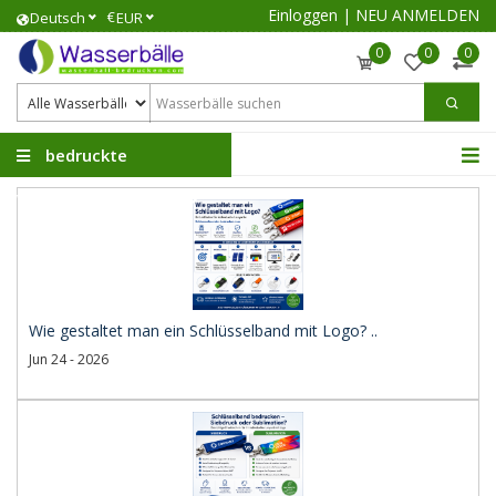
Einloggen
|
NEU ANMELDEN
€
Deutsch
EUR
0
0
0
bedruckte
Wasserbälle
Wie gestaltet man ein Schlüsselband mit Logo? ..
Jun 24 - 2026