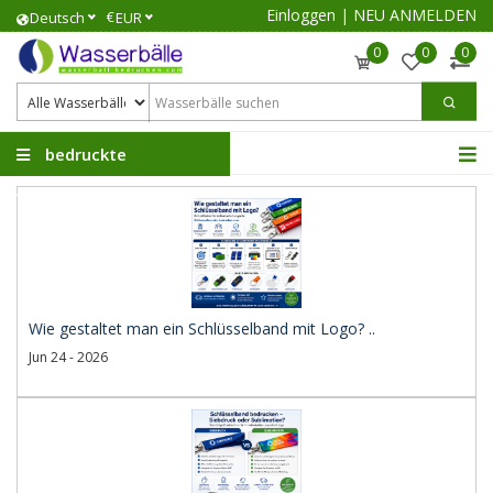
Einloggen
|
NEU ANMELDEN
€
Deutsch
EUR
0
0
0
bedruckte
Wasserbälle
Wie gestaltet man ein Schlüsselband mit Logo? ..
Jun 24 - 2026