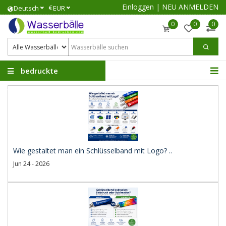
Einloggen
|
NEU ANMELDEN
€
Deutsch
EUR
0
0
0
bedruckte
Wasserbälle
Wie gestaltet man ein Schlüsselband mit Logo? ..
Jun 24 - 2026