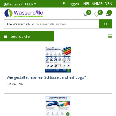
Einloggen
|
NEU ANMELDEN
€
Deutsch
EUR
0
0
0
bedruckte
Wasserbälle
Wie gestaltet man ein Schlüsselband mit Logo? ..
Jun 24 - 2026