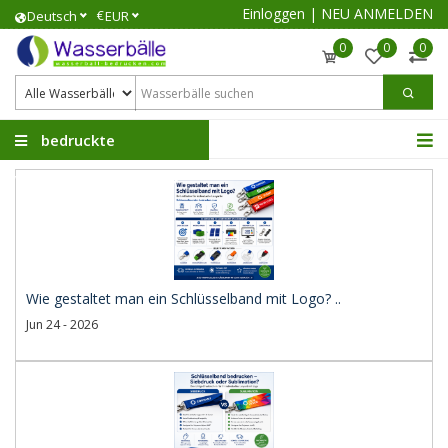
Einloggen
|
NEU ANMELDEN
€
Deutsch
EUR
0
0
0
bedruckte
Wasserbälle
Wie gestaltet man ein Schlüsselband mit Logo? ..
Jun 24 - 2026