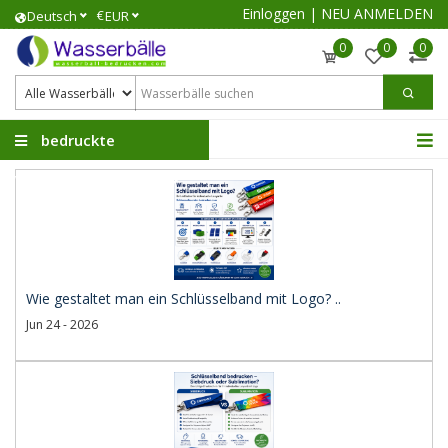
Einloggen
|
NEU ANMELDEN
€
Deutsch
EUR
0
0
0
bedruckte
Wasserbälle
Wie gestaltet man ein Schlüsselband mit Logo? ..
Jun 24 - 2026