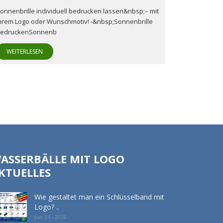
onnenbrille individuell bedrucken lassen&nbsp;– mit
hrem Logo oder Wunschmotiv! -&nbsp;Sonnenbrille
edruckenSonnenb
WEITERLESEN
ASSERBÄLLE MIT LOGO
KTUELLES
Wie gestaltet man ein Schlüsselband mit
Logo? ..
Jun 24 - 2026