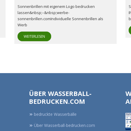
Sonnenbrillen mit eigenem Logo bedrucken
S
lassen&nbsp;–&nbsp;werbe-
I
sonnenbrillen.comIndividuelle Sonnenbrillen als
b
Werb
WEITERLESEN
ÜBER WASSERBALL-
W
BEDRUCKEN.COM
A
bedruckte Wasserbälle
Über Wasserball-bedrucken.com