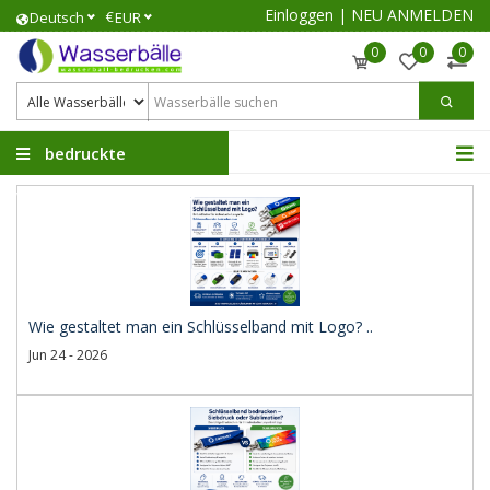
Einloggen
|
NEU ANMELDEN
€
Deutsch
EUR
0
0
0
bedruckte
Wasserbälle
Wie gestaltet man ein Schlüsselband mit Logo? ..
Jun 24 - 2026