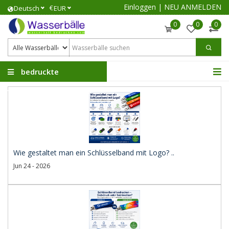
Einloggen
|
NEU ANMELDEN
€
Deutsch
EUR
0
0
0
bedruckte
Wasserbälle
Wie gestaltet man ein Schlüsselband mit Logo? ..
Jun 24 - 2026