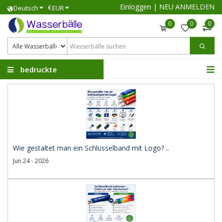
Einloggen
|
NEU ANMELDEN
€
Deutsch
EUR
0
0
0
bedruckte
Wasserbälle
Wie gestaltet man ein Schlüsselband mit Logo? ..
Jun 24 - 2026