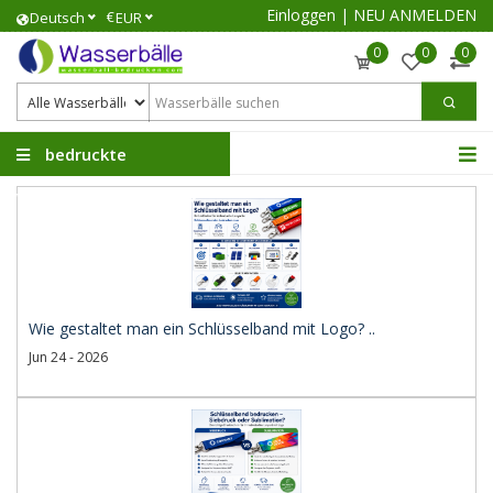
Einloggen
|
NEU ANMELDEN
€
Deutsch
EUR
0
0
0
bedruckte
Wasserbälle
Wie gestaltet man ein Schlüsselband mit Logo? ..
Jun 24 - 2026