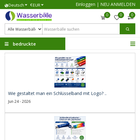
Einloggen
|
NEU ANMELDEN
€
Deutsch
EUR
0
0
0
bedruckte
Wasserbälle
Wie gestaltet man ein Schlüsselband mit Logo? ..
Jun 24 - 2026