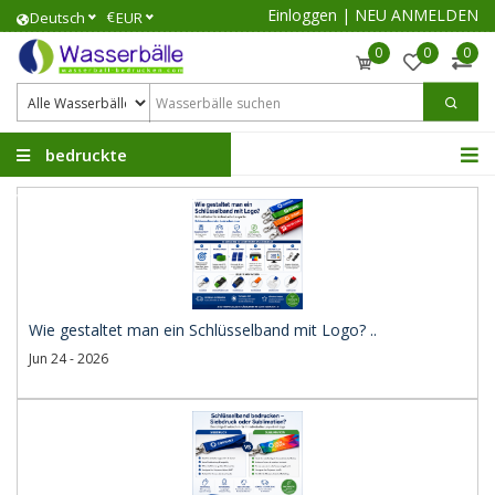
Einloggen
|
NEU ANMELDEN
€
Deutsch
EUR
0
0
0
bedruckte
Wasserbälle
Wie gestaltet man ein Schlüsselband mit Logo? ..
Jun 24 - 2026