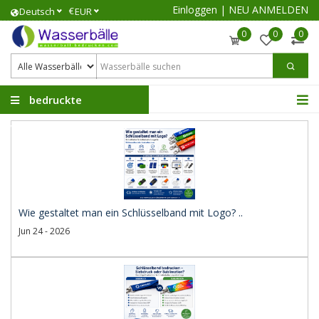
Einloggen
|
NEU ANMELDEN
€
Deutsch
EUR
0
0
0
bedruckte
Wasserbälle
Wie gestaltet man ein Schlüsselband mit Logo? ..
Jun 24 - 2026