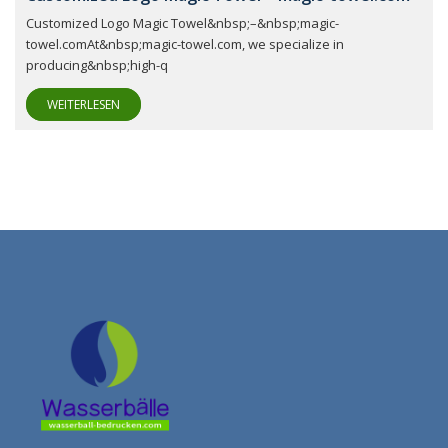
Customized Logo Magic Towel&nbsp;–&nbsp;magic-
towel.comAt&nbsp;magic-towel.com, we specialize in
producing&nbsp;high-q
WEITERLESEN