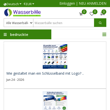
Einloggen
|
NEU ANMELDEN
€
Deutsch
EUR
0
0
0
bedruckte
Wasserbälle
Wie gestaltet man ein Schlüsselband mit Logo? ..
Jun 24 - 2026