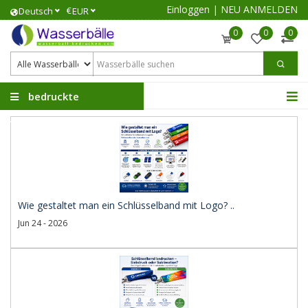
Einloggen
|
NEU ANMELDEN
€
Deutsch
EUR
0
0
0
bedruckte
Wasserbälle
Wie gestaltet man ein Schlüsselband mit Logo? ..
Jun 24 - 2026