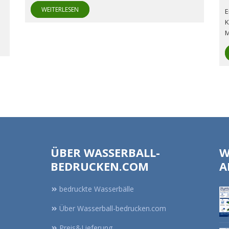
WEITERLESEN
E
K
M
ÜBER WASSERBALL-
W
BEDRUCKEN.COM
A
bedruckte Wasserbälle
Über Wasserball-bedrucken.com
Preis&Lieferung