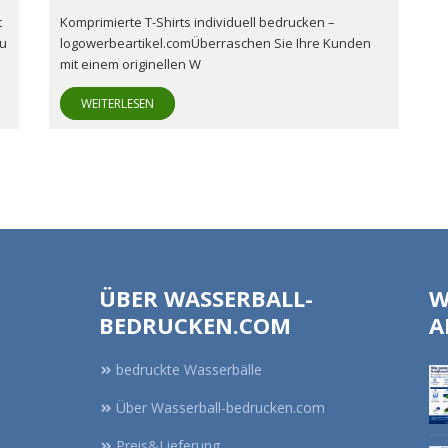
t
Komprimierte T-Shirts individuell bedrucken –
zu
logowerbeartikel.comÜberraschen Sie Ihre Kunden
mit einem originellen W
WEITERLESEN
ÜBER WASSERBALL-
W
BEDRUCKEN.COM
A
bedruckte Wasserbälle
Über Wasserball-bedrucken.com
Preis&Lieferung