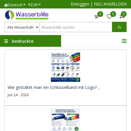
Einloggen
|
NEU ANMELDEN
€
Deutsch
EUR
0
0
0
bedruckte
Wasserbälle
Wie gestaltet man ein Schlüsselband mit Logo? ..
Jun 24 - 2026