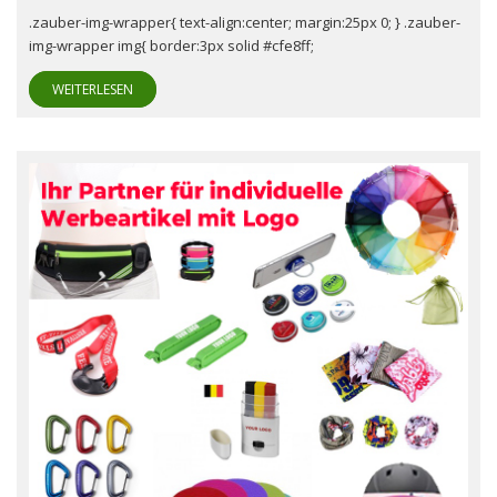
.zauber-img-wrapper{ text-align:center; margin:25px 0; } .zauber-
img-wrapper img{ border:3px solid #cfe8ff;
WEITERLESEN