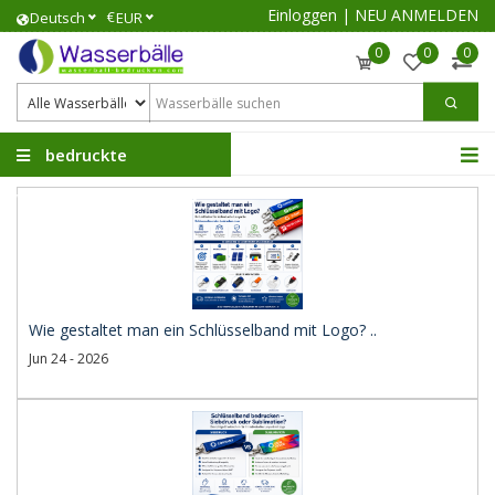
Einloggen
|
NEU ANMELDEN
€
Deutsch
EUR
0
0
0
bedruckte
Wasserbälle
Wie gestaltet man ein Schlüsselband mit Logo? ..
Jun 24 - 2026