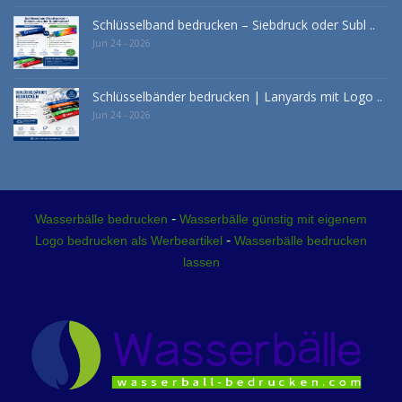
Schlüsselband bedrucken – Siebdruck oder Subl ..
Jun 24 - 2026
Schlüsselbänder bedrucken | Lanyards mit Logo ..
Jun 24 - 2026
-
Wasserbälle bedrucken
Wasserbälle günstig mit eigenem
-
Logo bedrucken als Werbeartikel
Wasserbälle bedrucken
lassen