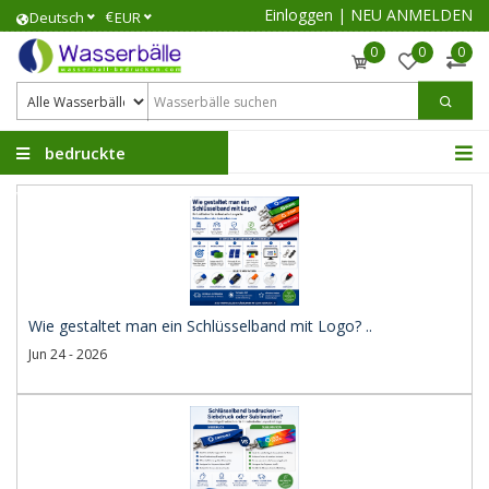
Einloggen
|
NEU ANMELDEN
€
Deutsch
EUR
0
0
0
bedruckte
Wasserbälle
Wie gestaltet man ein Schlüsselband mit Logo? ..
Jun 24 - 2026