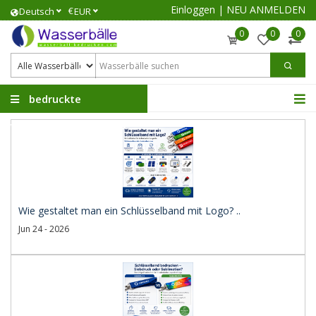
Einloggen
|
NEU ANMELDEN
€
Deutsch
EUR
0
0
0
bedruckte
Wasserbälle
Wie gestaltet man ein Schlüsselband mit Logo? ..
Jun 24 - 2026