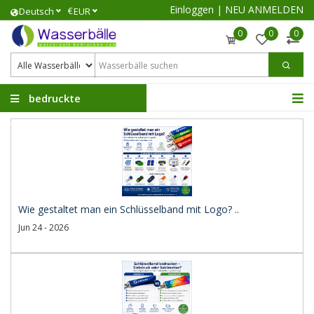
Einloggen
|
NEU ANMELDEN
€
Deutsch
EUR
0
0
0
bedruckte
Wasserbälle
Wie gestaltet man ein Schlüsselband mit Logo? ..
Jun 24 - 2026