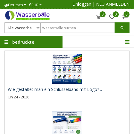
Einloggen
|
NEU ANMELDEN
€
Deutsch
EUR
0
0
0
bedruckte
Wasserbälle
Wie gestaltet man ein Schlüsselband mit Logo? ..
Jun 24 - 2026