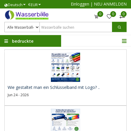
Einloggen
|
NEU ANMELDEN
€
Deutsch
EUR
0
0
0
bedruckte
Wasserbälle
Wie gestaltet man ein Schlüsselband mit Logo? ..
Jun 24 - 2026