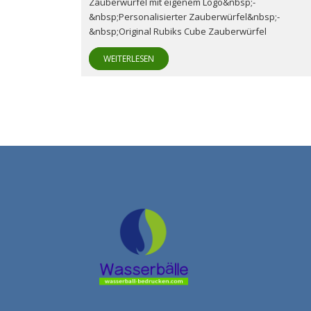
Zauberwürfel mit eigenem Logo&nbsp;-
&nbsp;Personalisierter Zauberwürfel&nbsp;-
&nbsp;Original Rubiks Cube Zauberwürfel
WEITERLESEN