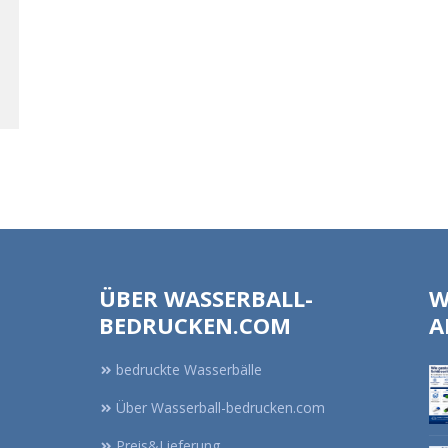
ÜBER WASSERBALL-
W
BEDRUCKEN.COM
A
bedruckte Wasserbälle
Über Wasserball-bedrucken.com
Preis&Lieferung