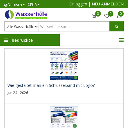
Einloggen
|
NEU ANMELDEN
€
Deutsch
EUR
0
0
0
bedruckte
Wasserbälle
Wie gestaltet man ein Schlüsselband mit Logo? ..
Jun 24 - 2026