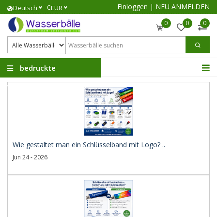
Einloggen
|
NEU ANMELDEN
€
Deutsch
EUR
0
0
0
bedruckte
Wasserbälle
Wie gestaltet man ein Schlüsselband mit Logo? ..
Jun 24 - 2026