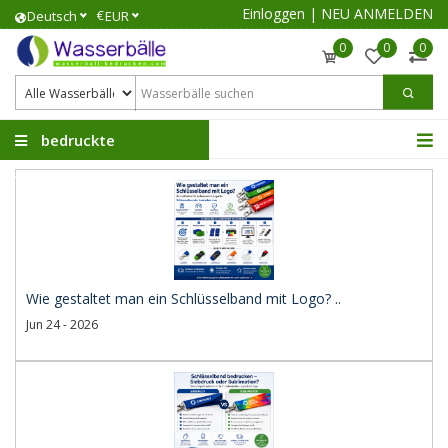
Einloggen
|
NEU ANMELDEN
€
Deutsch
EUR
0
0
0
bedruckte
Wasserbälle
Wie gestaltet man ein Schlüsselband mit Logo? ..
Jun 24 - 2026